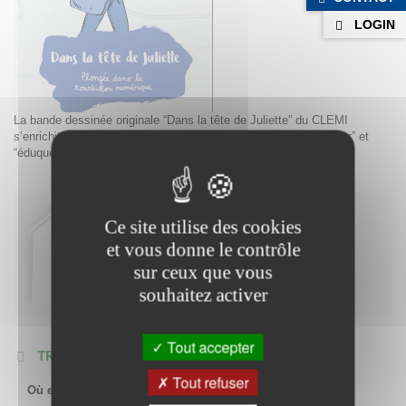
LOGIN
La bande dessinée originale “Dans la tête de Juliette” du CLEMI
s’enrichit de nouvelles ressources pédagogiques pour “se former” et
“éduquer” à l’éducation aux médias et l’information.
PARENTS
Ce site utilise des cookies
et vous donne le contrôle
Comment la MDA vous
sur ceux que vous
accueille ?
souhaitez activer
Tout accepter
TROUVEZ DES RÉPONSES
Tout refuser
Où et quand se tient la permanence à Bédarieux ?