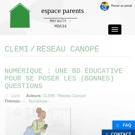
Retour au portail
espace parents
Hérault -
MDA34
Toggle
navigation
Panneau de gestion des cookies
CLEMI / RÉSEAU CANOPÉ
NUMÉRIQUE : UNE BD ÉDUCATIVE
POUR SE POSER LES (BONNES)
QUESTIONS
Livre
Auteurs:
CLEMI / Réseau Canopé
Thèmes:
Numérique
FAQ
CONTACT