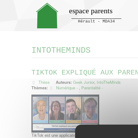
espace parents
Hérault - MDA34
Panneau de gestion des cookies
INTOTHEMINDS
TIKTOK EXPLIQUÉ AUX PARE
Thèse
Auteurs:
Geek Junior
,
IntoTheMinds
Thèmes:
Numérique
,
Parentalité
TikTok est une application qui interroge de nombreux paren