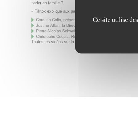
parler en famille ?
« Tiktok expliqué aux parents ; points forts, dangers et sol
Ce site utilise d
Corentin Colin, présent sur Tiktok avec plus de 187 000
Justine Atlan, la Directrice générale de l’Association e-E
Pierre-Nicolas Schwab, Fondateur de
IntoTheMinds
Christophe Coquis, Rédacteur en chef de Geek Junior
Toutes les vidéos sur la chaîne
IntotheMind
.