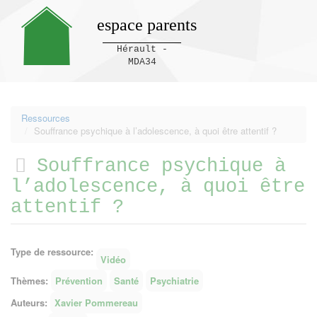
espace parents
Hérault -
MDA34
Panneau de gestion des cookies
Ressources
Souffrance psychique à l’adolescence, à quoi être attentif ?
Souffrance psychique à
l’adolescence, à quoi être
attentif ?
Type de ressource:
Vidéo
Thèmes:
Prévention
Santé
Psychiatrie
Auteurs:
Xavier Pommereau