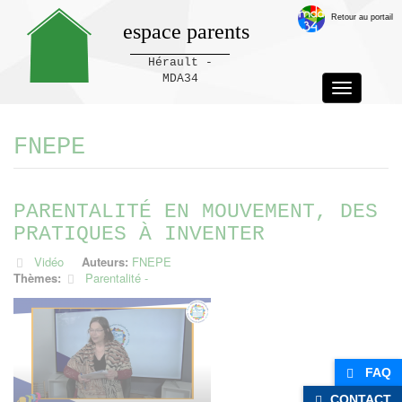
Retour au portail
espace parents
Hérault -
MDA34
Toggle
navigation
Panneau de gestion des cookies
FNEPE
PARENTALITÉ EN MOUVEMENT, DES
PRATIQUES À INVENTER
Vidéo
Auteurs:
FNEPE
Thèmes:
Parentalité
FAQ
CONTACT