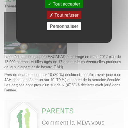
Alex Brissot
,
Antoine Philippon
,
Stanislas Spilka
Tout accepter
Thèmes:
Addictions
Tout refuser
Personnaliser
La 9e édition de l’enquête ESCAPAD a interrogé en mars 2017 plus de
13 000 garçons et filles âgés de 17 ans sur leurs éventuelles pratiques
de jeux d’argent et de hasard (JAH).
Près de quatre jeunes sur 10 (39 %) déclarent toutefois avoir joué à un
JAH dans l’année et un sur 10 (10 %) au cours de la semaine écoulée.
Les garçons sont près d’un sur deux (47 %) à déclarer avoir joué dans
l’année.
PARENTS
Comment la MDA vous