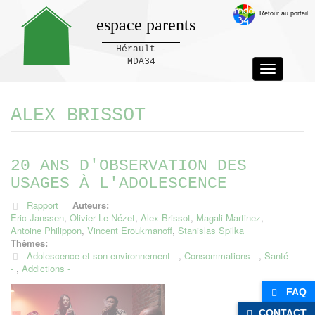
Retour au portail
espace parents
Hérault -
MDA34
Toggle
navigation
Panneau de gestion des cookies
ALEX BRISSOT
20 ANS D'OBSERVATION DES
USAGES À L'ADOLESCENCE
Rapport
Auteurs:
Eric Janssen
,
Olivier Le Nézet
,
Alex Brissot
,
Magali Martinez
,
Antoine Philippon
,
Vincent Eroukmanoff
,
Stanislas Spilka
Thèmes:
Adolescence et son environnement
,
Consommations
,
Santé
,
Addictions
FAQ
CONTACT