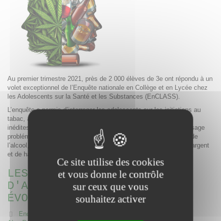
Au premier trimestre 2021, près de 2 000 élèves de 3e ont répondu à un
volet exceptionnel de l’Enquête nationale en Collège et en Lycée chez
les Adolescents sur la Santé et les Substances (EnCLASS).
L’enquête a permis d’interroger les adolescents sur les initiations au
tabac, à l’alcool et au cannabis et, sur la base de questions
inédites, sur les alcoolisations ponctuelles importantes (API), l’usage
problématique de cannabis, les modes d’acquisition du tabac et de
l’alcool, l’initiation au protoxyde d’azote et la pratique des jeux d’argent
et de hasard.
Ce site utilise des cookies
LES PRATIQUES DE JEUX
et vous donne le contrôle
D'ARGENT ET DE HASARD
sur ceux que vous
ÉVOLUENT
souhaitez activer
Enquête
Auteurs: