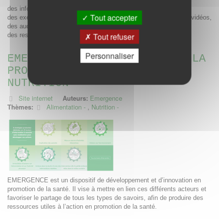
des informations, des témoignages et des conseils concrets
Tout accepter
des exercices pratiques à faire chez vous, avec des textes, des vidéos,
des audios…
Tout refuser
des ressources à lire sur papier ou sur le web pour aller plus loin.
Personnaliser
EMERGENCE, UN SITE DÉDIÉ À LA
PROMOTION EN SANTÉ SUR LA
NUTRITION
Site internet
Auteurs:
Emergence
Thèmes:
Alimentation
,
Nutrition
EMERGENCE est un dispositif de développement et d’innovation en
promotion de la santé. Il vise à mettre en lien ces différents acteurs et
favoriser le partage de tous les types de savoirs, afin de produire des
ressources utiles à l’action en promotion de la santé.