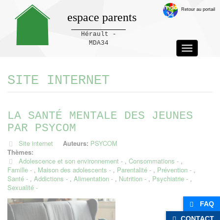
Retour au portail
espace parents
Hérault -
MDA34
Toggle
navigation
Panneau de gestion des cookies
SITE INTERNET
LA SANTÉ MENTALE DES JEUNES
PAR PSYCOM
Site internet
Auteurs:
PSYCOM
Thèmes:
Adolescence et son environnement
,
Consommations
,
Famille
,
Maison des adolescents
,
Parentalité
,
Prévention
,
Santé
,
Addictions
,
Alimentation
,
Nutrition
,
Psychiatrie
,
Sexualité
FAQ
CONTACT